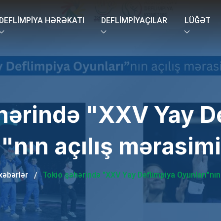
DEFLIMPIYA HƏRƏKATI
DEFLIMPIYAÇILAR
LÜĞƏT
hərində "XXV Yay D
"nın açılış mərasimi 
xəbərlər
Tokio şəhərində "XXV Yay Deflimpiya Oyunları"nın 