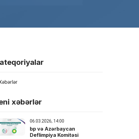
ateqoriyalar
Xəbərlər
eni xəbərlər
06.03.2026, 14:00
bp və Azərbaycan
Deflimpiya Komitəsi