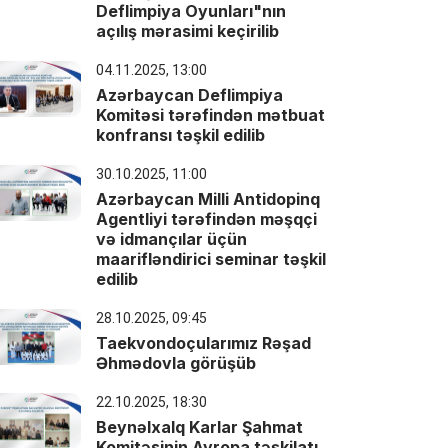
Deflimpiya Oyunları"nın
açılış mərasimi keçirilib
04.11.2025, 13:00
Azərbaycan Deflimpiya
Komitəsi tərəfindən mətbuat
konfransı təşkil edilib
30.10.2025, 11:00
Azərbaycan Milli Antidopinq
Agentliyi tərəfindən məşqçi
və idmançılar üçün
maarifləndirici seminar təşkil
edilib
28.10.2025, 09:45
Taekvondoçularımız Rəşad
Əhmədovla görüşüb
22.10.2025, 18:30
Beynəlxalq Karlar Şahmat
Komitəsinin Avropa təşkilatı