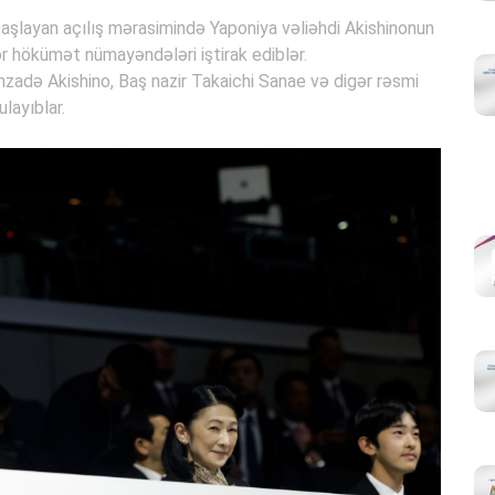
başlayan açılış mərasimində Yaponiya vəliəhdi Akishinonun
ər hökümət nümayəndələri iştirak ediblər.
hzadə Akishino, Baş nazir Takaichi Sanae və digər rəsmi
layıblar.