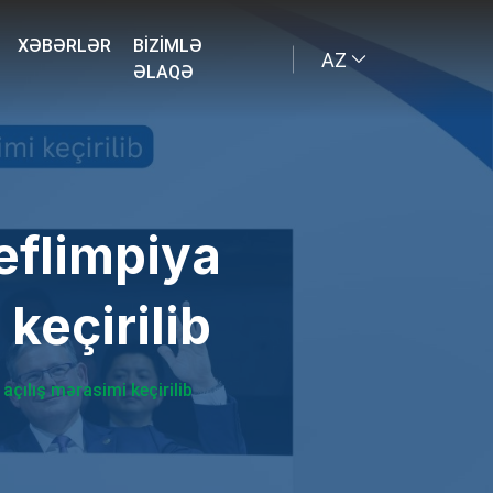
XƏBƏRLƏR
BIZIMLƏ
AZ
ƏLAQƏ
eflimpiya
keçirilib
açılış mərasimi keçirilib