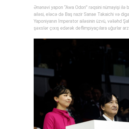
Ənənəvi yapon “Awa Odori” rəqsini nümayişi ilə 
ailəsi, eləcə də Baş nazir Sanae Takaichi və dig
Yaponiyanın İmperator ailəsinin üzvü, vəliəhd Şa
şəxslər çıxış edərək deflimpiyaçılara uğurlar arzu