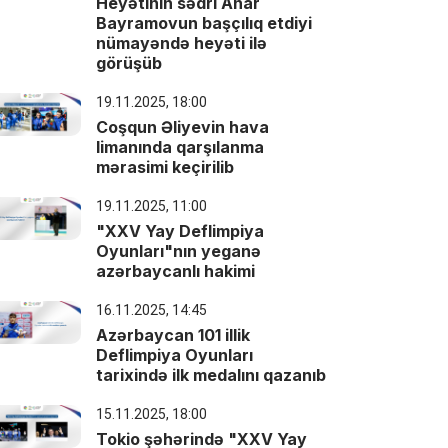
Heyətinin sədri Anar
Bayramovun başçılıq etdiyi
nümayəndə heyəti ilə
görüşüb
19.11.2025, 18:00
Coşqun Əliyevin hava
limanında qarşılanma
mərasimi keçirilib
19.11.2025, 11:00
"XXV Yay Deflimpiya
Oyunları"nın yeganə
azərbaycanlı hakimi
16.11.2025, 14:45
Azərbaycan 101 illik
Deflimpiya Oyunları
tarixində ilk medalını qazanıb
15.11.2025, 18:00
Tokio şəhərində "XXV Yay