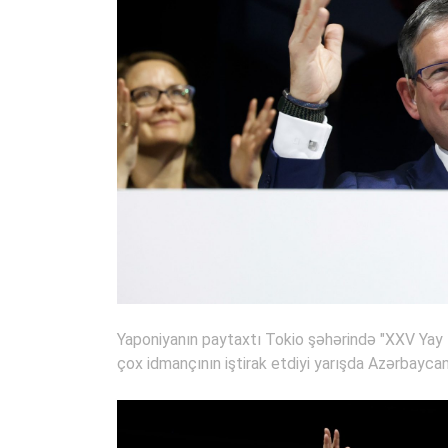
Yaponiyanın paytaxtı Tokio şəhərində "XXV Yay De
çox idmançının iştirak etdiyi yarışda Azərbaycan