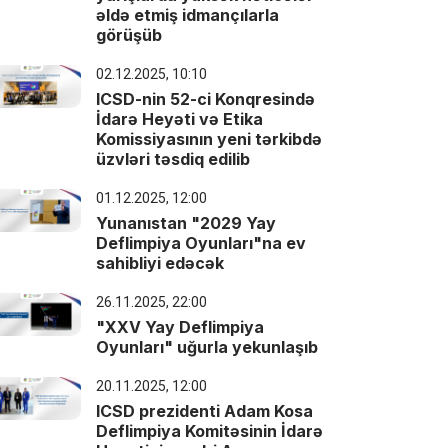
əldə etmiş idmançılarla
görüşüb
02.12.2025, 10:10
ICSD-nin 52-ci Konqresində
İdarə Heyəti və Etika
Komissiyasının yeni tərkibdə
üzvləri təsdiq edilib
01.12.2025, 12:00
Yunanıstan "2029 Yay
Deflimpiya Oyunları"na ev
sahibliyi edəcək
26.11.2025, 22:00
"XXV Yay Deflimpiya
Oyunları" uğurla yekunlaşıb
20.11.2025, 12:00
ICSD prezidenti Adam Kosa
Deflimpiya Komitəsinin İdarə