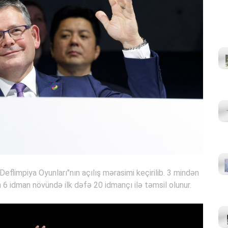
flimpiya Oyunları"nın açılış mərasimi keçirilib. 3 mindən
 6 idman növündə ilk dəfə 20 idmançı ilə təmsil olunur.