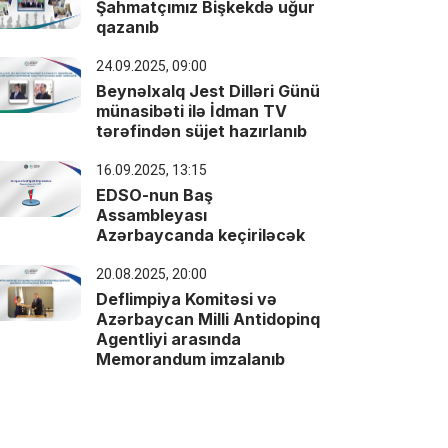
Şahmatçımız Bişkekdə uğur
qazanıb
24.09.2025, 09:00
Beynəlxalq Jest Dilləri Günü
münasibəti ilə‪ İdman TV
tərəfindən süjet hazırlanıb
16.09.2025, 13:15
EDSO-nun Baş
Assambleyası
Azərbaycanda keçiriləcək
20.08.2025, 20:00
Deflimpiya Komitəsi və
Azərbaycan Milli Antidopinq
Agentliyi arasında
Memorandum imzalanıb