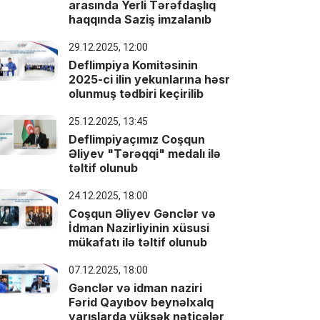
arasında Yerli Tərəfdaşlıq
haqqında Saziş imzalanıb
29.12.2025, 12:00
Deflimpiya Komitəsinin
2025-ci ilin yekunlarına həsr
olunmuş tədbiri keçirilib
25.12.2025, 13:45
Deflimpiyaçımız Coşqun
Əliyev "Tərəqqi" medalı ilə
təltif olunub
24.12.2025, 18:00
Coşqun Əliyev Gənclər və
İdman Nazirliyinin xüsusi
mükafatı ilə təltif olunub
07.12.2025, 18:00
Gənclər və idman naziri
Fərid Qayıbov beynəlxalq
yarışlarda yüksək nəticələr